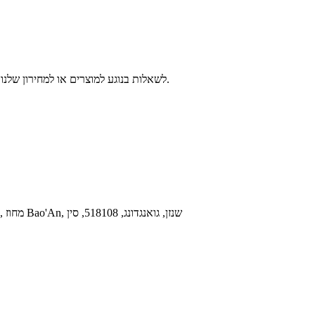
לשאלות בנוגע למוצרים או למחירון שלנו, אנא השאירו לנו את כתובת המייל שלכם וניצור עמכם קשר תוך 24 שעות.
4F, בניין C, פארק התעשייה HuiLongDa, קהילת Shilong, Shiyan, מחוז Bao'An, שנזן, גואנגדונג, 518108, סין