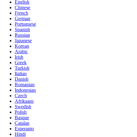
English
Chinese
French
German
Portuguese
Spanish
Russian
Japanese
Korean
Arabic
Irish
Greek
Turkish
Italian
Danish
Romanian
Indonesian
Czech
Afrikaans
Swedish
Polish
Basque
Catalan
Esperanto
Hindi