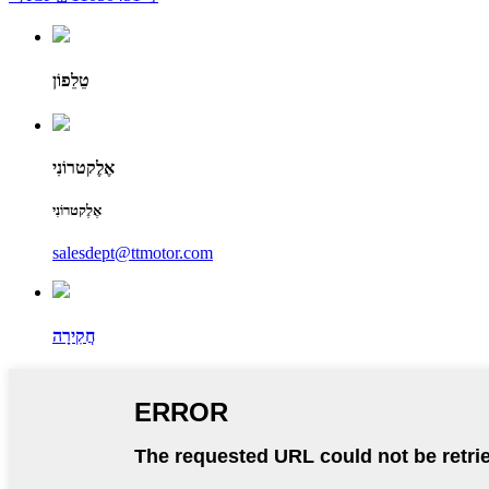
טֵלֵפוֹן
אֶלֶקטרוֹנִי
אֶלֶקטרוֹנִי
salesdept@ttmotor.com
חֲקִירָה