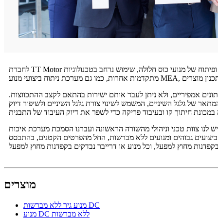
לחברת TT Motor צוות מחקר ופיתוח מנוסה של מנועי צמצום, צוות מחקר ופיתוח של מנועים ללא מברשות וצוות מהנדסי מחקר ופיתוח של מנועי כוס חלולה, שימוש נרחב בטכנולוגיות FMEA, VE, CAD וטכנולוגיות תכנון
נתונים אמפיריים, ולא ניתן לעבד אותם ישירות בהתאם לקצב ההתכווצות.
תאר של גלגל השיניים, המשמש לשינוי צורת גלגל השיניים ולשיפור דיוק
 הראשונה ועברנו הסמכת מערכת איכות ISO9001. במהלך השנים אנו מחויבים לטכנולוגיית מנועים ולחדשנות בתהליכי ייצור, וקיבלנו מספר פטנטים
לי ביצועים גבוהים ומנועים ללא מברשות, החל מהפרטים הקטנים, בהתבסס
מוצרים
מנוע גיר ללא מברשות DC
מנוע DC ללא מברשות