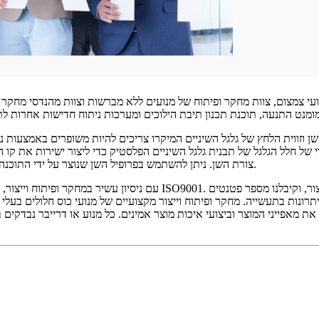
ן וזווית הלחץ של גלגל השיניים המיקרו צריכים להיות משופרים באמצעות 
ל חלל הגלגל של תבנית גלגל השיניים הפלסטיק כדי ליצור ישירות את קו המ
צורת השן. ניתן להשתמש בפרופיל השן שנוצר על ידי התוכנה במכונת חיתוך קו ובעיבוד פריקה כדי לשפר את דיוק העיבוד של התבנית.
עם ניסיון עשיר במחקר ופיתוח וייצור, יש לנו צוות טכני וניהולי מהשורה
 יתרונות בתעשייה. מחקר ופיתוח וייצור מקצועיים של מנועי כוס חלולים בע