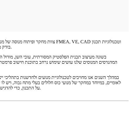
מתקדמות אחרות, כמו גם מערכת ניתוח ביצועי מנוע MEA, בודק מומנט התנעה, תוכנת תכנון תיבת הילוכים ומערכות ניתוח חדישות אחרות לתכנון מוצרים.
בשונה מעיצוב תבנית הפלסטיק המסורתית, עובי השן, מודול הש
המהנדסים המנוסים שלנו עושים שימוש נרחב בתוכנת חישוב פרמטרי ש
לאומיים, במיוחד במחקר של מנועי כוס חלולים בעלי מתח גבוה, ויש לו
על התכנון, כדי להדגיש את מאפייני המוצר וביצועי איכות מוצר אמינים. כל מנוע או דרייבר נבדקים בקפדנות מחוץ למפעל, וכל מנוע או דרייבר נבדקים בקפדנות מחוץ למפעל.