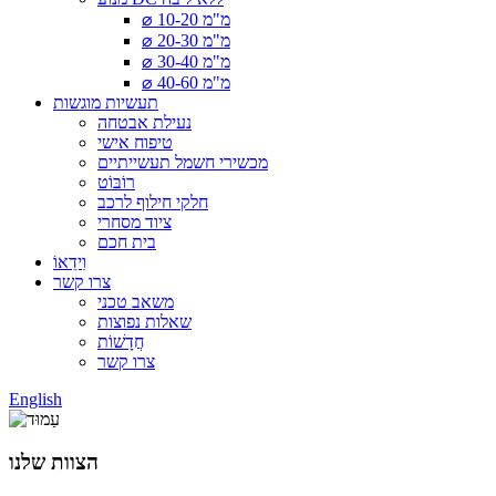
⌀ 10-20 מ"מ
⌀ 20-30 מ"מ
⌀ 30-40 מ"מ
⌀ 40-60 מ"מ
תעשיות מוגשות
נעילת אבטחה
טיפוח אישי
מכשירי חשמל תעשייתיים
רוֹבּוֹט
חלקי חילוף לרכב
ציוד מסחרי
בית חכם
וִידֵאוֹ
צרו קשר
משאב טכני
שאלות נפוצות
חֲדָשׁוֹת
צרו קשר
English
הצוות שלנו